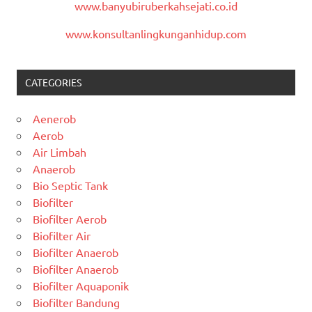
www.banyubiruberkahsejati.co.id
www.konsultanlingkunganhidup.com
CATEGORIES
Aenerob
Aerob
Air Limbah
Anaerob
Bio Septic Tank
Biofilter
Biofilter Aerob
Biofilter Air
Biofilter Anaerob
Biofilter Anaerob
Biofilter Aquaponik
Biofilter Bandung