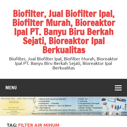
Skip
to
Biofilter, Jual Biofilter Ipal,
content
Biofilter Murah, Bioreaktor
Ipal PT. Banyu Biru Berkah
Sejati, Bioreaktor Ipal
Berkualitas
Biofilter, Jual Biofilter Ipal, Biofilter Murah, Bioreaktor
Ipal PT. Banyu Biru Berkah Sejati, Bioreaktor Ipal
Berkualitas
MENU
TAG:
FILTER AIR MINUM