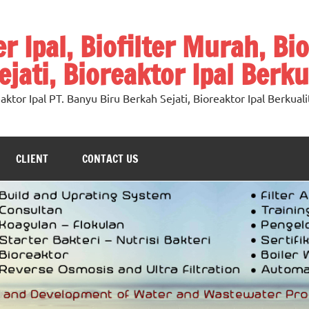
ter Ipal, Biofilter Murah, Bi
jati, Bioreaktor Ipal Berku
oreaktor Ipal PT. Banyu Biru Berkah Sejati, Bioreaktor Ipal Berkuali
CLIENT
CONTACT US