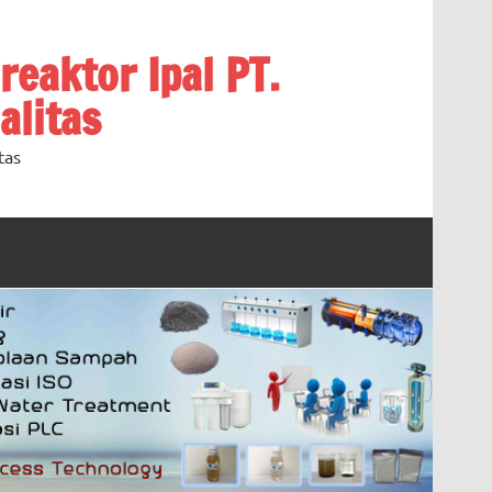
oreaktor Ipal PT.
alitas
tas