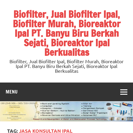
Skip
to
Biofilter, Jual Biofilter Ipal,
content
Biofilter Murah, Bioreaktor
Ipal PT. Banyu Biru Berkah
Sejati, Bioreaktor Ipal
Berkualitas
Biofilter, Jual Biofilter Ipal, Biofilter Murah, Bioreaktor
Ipal PT. Banyu Biru Berkah Sejati, Bioreaktor Ipal
Berkualitas
MENU
TAG:
JASA KONSULTAN IPAL