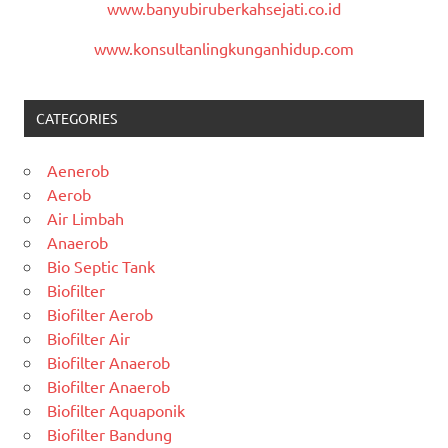
www.banyubiruberkahsejati.co.id
www.konsultanlingkunganhidup.com
CATEGORIES
Aenerob
Aerob
Air Limbah
Anaerob
Bio Septic Tank
Biofilter
Biofilter Aerob
Biofilter Air
Biofilter Anaerob
Biofilter Anaerob
Biofilter Aquaponik
Biofilter Bandung