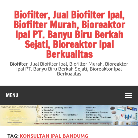
Skip
to
Biofilter, Jual Biofilter Ipal,
content
Biofilter Murah, Bioreaktor
Ipal PT. Banyu Biru Berkah
Sejati, Bioreaktor Ipal
Berkualitas
Biofilter, Jual Biofilter Ipal, Biofilter Murah, Bioreaktor
Ipal PT. Banyu Biru Berkah Sejati, Bioreaktor Ipal
Berkualitas
MENU
TAG:
KONSULTAN IPAL BANDUMG