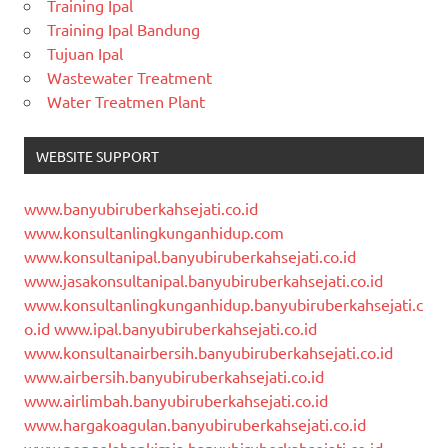
Training Ipal
Training Ipal Bandung
Tujuan Ipal
Wastewater Treatment
Water Treatmen Plant
WEBSITE SUPPORT
www.banyubiruberkahsejati.co.id
www.konsultanlingkunganhidup.com
www.konsultanipal.banyubiruberkahsejati.co.id
www.jasakonsultanipal.banyubiruberkahsejati.co.id
www.konsultanlingkunganhidup.banyubiruberkahsejati.c
o.id
www.ipal.banyubiruberkahsejati.co.id
www.konsultanairbersih.banyubiruberkahsejati.co.id
www.airbersih.banyubiruberkahsejati.co.id
www.airlimbah.banyubiruberkahsejati.co.id
www.hargakoagulan.banyubiruberkahsejati.co.id
www.pengolahankimia.banyubiruberkahsejati.co.id