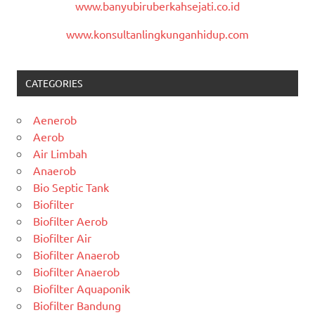
www.banyubiruberkahsejati.co.id
www.konsultanlingkunganhidup.com
CATEGORIES
Aenerob
Aerob
Air Limbah
Anaerob
Bio Septic Tank
Biofilter
Biofilter Aerob
Biofilter Air
Biofilter Anaerob
Biofilter Anaerob
Biofilter Aquaponik
Biofilter Bandung