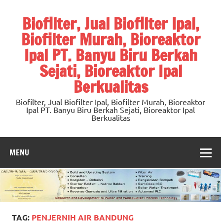
Skip
to
Biofilter, Jual Biofilter Ipal,
content
Biofilter Murah, Bioreaktor
Ipal PT. Banyu Biru Berkah
Sejati, Bioreaktor Ipal
Berkualitas
Biofilter, Jual Biofilter Ipal, Biofilter Murah, Bioreaktor
Ipal PT. Banyu Biru Berkah Sejati, Bioreaktor Ipal
Berkualitas
MENU
TAG:
PENJERNIH AIR BANDUNG