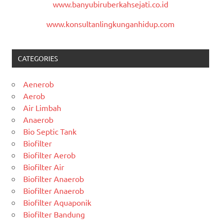
www.banyubiruberkahsejati.co.id
www.konsultanlingkunganhidup.com
CATEGORIES
Aenerob
Aerob
Air Limbah
Anaerob
Bio Septic Tank
Biofilter
Biofilter Aerob
Biofilter Air
Biofilter Anaerob
Biofilter Anaerob
Biofilter Aquaponik
Biofilter Bandung