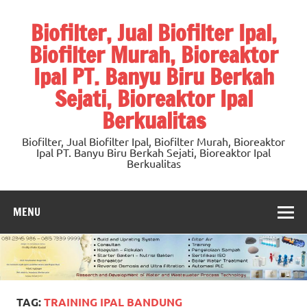
Skip
to
Biofilter, Jual Biofilter Ipal,
content
Biofilter Murah, Bioreaktor
Ipal PT. Banyu Biru Berkah
Sejati, Bioreaktor Ipal
Berkualitas
Biofilter, Jual Biofilter Ipal, Biofilter Murah, Bioreaktor
Ipal PT. Banyu Biru Berkah Sejati, Bioreaktor Ipal
Berkualitas
MENU
TAG:
TRAINING IPAL BANDUNG